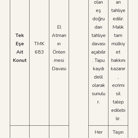
olan
an
eş
tahliye
doğru
edilir.
El
dan
Malik
Tek
Atman
tahliye
tam
Eşe
TMK
ın
davası
mülkiy
Ait
683
Önlen
açabilir
et
Konut
mesi
. Tapu
hakkını
Davası
kaydı
kazanır
delil
,
olarak
ecrimi
sunulu
sil
r.
talep
edilebi
lir.
Her
Taşın