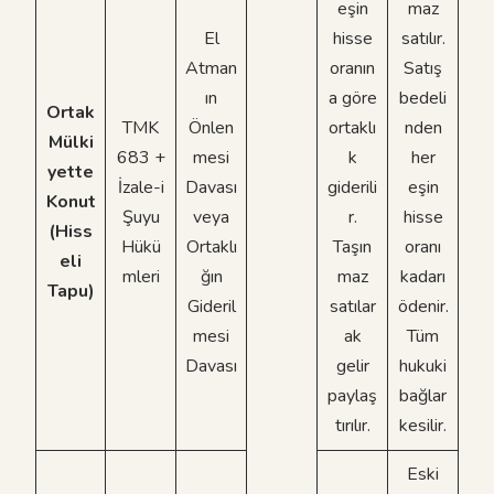
eşin
maz
El
hisse
satılır.
Atman
oranın
Satış
ın
a göre
bedeli
Ortak
TMK
Önlen
ortaklı
nden
Mülki
683 +
mesi
k
her
yette
İzale-i
Davası
giderili
eşin
Konut
Şuyu
veya
r.
hisse
(Hiss
Hükü
Ortaklı
Taşın
oranı
eli
mleri
ğın
maz
kadarı
Tapu)
Gideril
satılar
ödenir.
mesi
ak
Tüm
Davası
gelir
hukuki
paylaş
bağlar
tırılır.
kesilir.
Eski