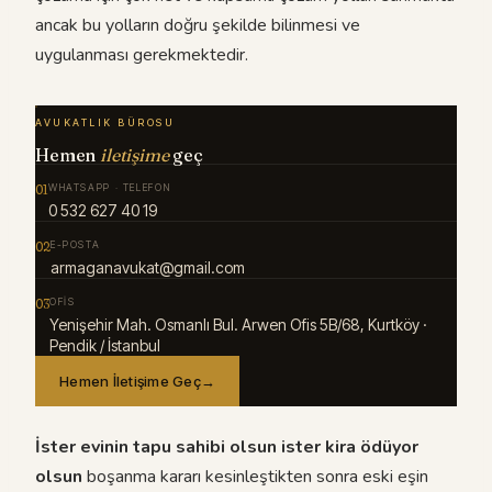
ancak bu yolların doğru şekilde bilinmesi ve
uygulanması gerekmektedir.
AVUKATLIK BÜROSU
Hemen
iletişime
geç
01
WHATSAPP · TELEFON
0 532 627 40 19
02
E-POSTA
armaganavukat@gmail.com
03
OFIS
Yenişehir Mah. Osmanlı Bul. Arwen Ofis 5B/68, Kurtköy ·
Pendik / İstanbul
Hemen İletişime Geç
→
İster evinin tapu sahibi olsun ister kira ödüyor
olsun
boşanma kararı kesinleştikten sonra eski eşin