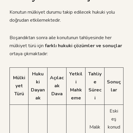
Konutun mülkiyet durumu takip edilecek hukuki yolu
doğrudan etkilemektedir.
Boşandıktan sonra aile konutunun tahliyesinde her
mülkiyet türü için
farklı hukuki çözümler ve sonuçlar
ortaya çıkmaktadır:
Huku
Yetkil
Tahliy
Mülki
Açılac
ki
i
e
Sonuç
yet
ak
Dayan
Mahk
Sürec
lar
Türü
Dava
ak
eme
i
Eski
eş
Malik
konud