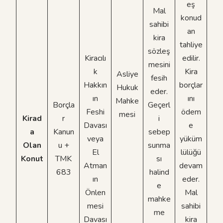
eş
Mal
konud
sahibi
an
kira
tahliye
sözleş
Kiracılı
edilir.
mesini
k
Kira
Asliye
fesih
Hakkın
borçlar
Hukuk
eder.
ın
ını
Mahke
Borçla
Geçerl
Feshi
ödem
mesi
Kirad
r
i
Davası
e
a
Kanun
sebep
veya
yüküm
Olan
u +
sunma
El
lülüğü
Konut
TMK
sı
Atman
devam
683
halind
ın
eder.
e
Önlen
Mal
mahke
mesi
sahibi
me
Davası
kira