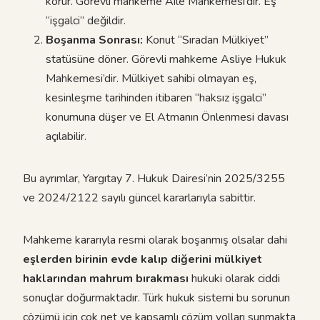
korur. Görevli mahkeme Aile Mahkemesi’dir. Eş
“işgalci” değildir.
Boşanma Sonrası:
Konut “Sıradan Mülkiyet”
statüsüne döner. Görevli mahkeme Asliye Hukuk
Mahkemesi’dir. Mülkiyet sahibi olmayan eş,
kesinleşme tarihinden itibaren “haksız işgalci”
konumuna düşer ve El Atmanın Önlenmesi davası
açılabilir.
Bu ayrımlar, Yargıtay 7. Hukuk Dairesi’nin 2025/3255
ve 2024/2122 sayılı güncel kararlarıyla sabittir.
Mahkeme kararıyla resmi olarak boşanmış olsalar dahi
eşlerden birinin evde kalıp diğerini
mülkiyet
haklarından mahrum bırakması
hukuki olarak ciddi
sonuçlar doğurmaktadır. Türk hukuk sistemi bu sorunun
çözümü için çok net ve kapsamlı çözüm yolları sunmakta