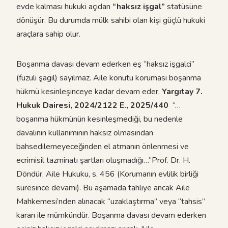
evde kalması hukuki açıdan
“haksız işgal”
statüsüne
dönüşür. Bu durumda mülk sahibi olan kişi güçlü hukuki
araçlara sahip olur.
Boşanma davası devam ederken eş “haksız işgalci”
(fuzuli şagil) sayılmaz. Aile konutu koruması boşanma
hükmü kesinleşinceye kadar devam eder.
Yargıtay 7.
Hukuk Dairesi, 2024/2122 E., 2025/440
“…
boşanma hükmünün kesinleşmediği, bu nedenle
davalının kullanımının haksız olmasından
bahsedilemeyeceğinden el atmanın önlenmesi ve
ecrimisil tazminatı şartları oluşmadığı…”Prof. Dr. H.
Döndür, Aile Hukuku, s. 456 (Korumanın evlilik birliği
süresince devamı). Bu aşamada tahliye ancak Aile
Mahkemesi’nden alınacak “uzaklaştırma” veya “tahsis”
kararı ile mümkündür. Boşanma davası devam ederken