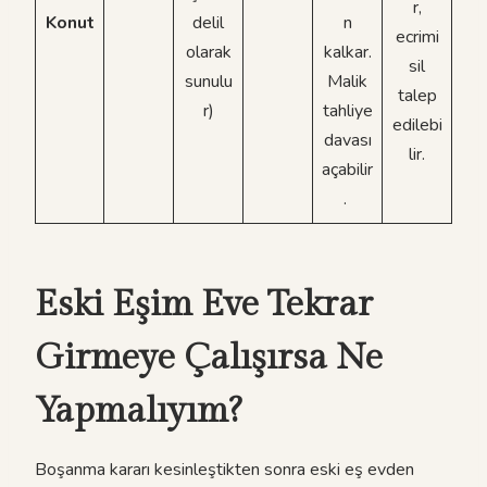
r,
Konut
delil
n
ecrimi
olarak
kalkar.
sil
sunulu
Malik
talep
r)
tahliye
edilebi
davası
lir.
açabilir
.
Eski Eşim Eve Tekrar
Girmeye Çalışırsa Ne
Yapmalıyım?
Boşanma kararı kesinleştikten sonra eski eş evden