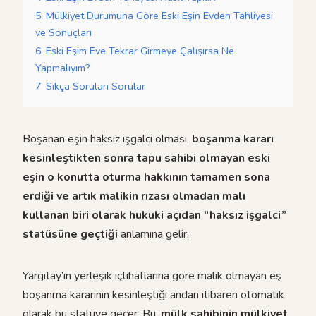
5
Mülkiyet Durumuna Göre Eski Eşin Evden Tahliyesi
ve Sonuçları
6
Eski Eşim Eve Tekrar Girmeye Çalışırsa Ne
Yapmalıyım?
7
Sıkça Sorulan Sorular
Boşanan eşin haksız işgalci olması,
boşanma kararı
kesinleştikten sonra tapu sahibi olmayan eski
eşin o konutta oturma hakkının tamamen sona
erdiği ve artık malikin rızası olmadan malı
kullanan biri olarak hukuki açıdan “haksız işgalci”
statüsüne geçtiği
anlamına gelir.
Yargıtay’ın yerleşik içtihatlarına göre malik olmayan eş
boşanma kararının kesinleştiği andan itibaren otomatik
olarak bu statüye geçer. Bu,
mülk sahibinin mülkiyet