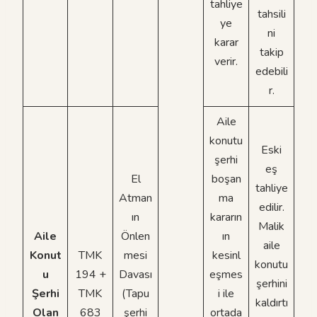
tahliye
tahsili
ye
ni
karar
takip
verir.
edebili
r.
Aile
konutu
Eski
şerhi
eş
El
boşan
tahliye
Atman
ma
edilir.
ın
kararın
Malik
Aile
Önlen
ın
aile
Konut
TMK
mesi
kesinl
konutu
u
194 +
Davası
eşmes
şerhini
Şerhi
TMK
(Tapu
i ile
kaldırtı
Olan
683
şerhi
ortada