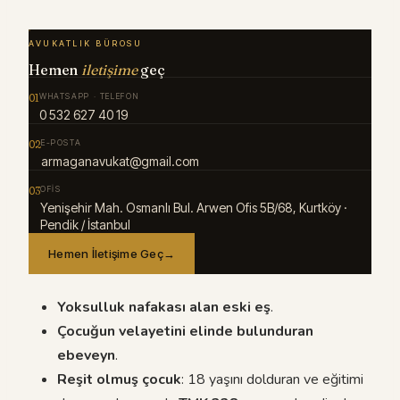
AVUKATLIK BÜROSU
Hemen
iletişime
geç
01
WHATSAPP · TELEFON
0 532 627 40 19
02
E-POSTA
armaganavukat@gmail.com
03
OFIS
Yenişehir Mah. Osmanlı Bul. Arwen Ofis 5B/68, Kurtköy ·
Pendik / İstanbul
Hemen İletişime Geç
→
Yoksulluk nafakası alan eski eş
.
Çocuğun velayetini elinde bulunduran
ebeveyn
.
Reşit olmuş çocuk
: 18 yaşını dolduran ve eğitimi