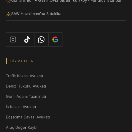
Osmanlı Bul. ARWEN OFİS 5B/68, Kurtköy · Pendik / İstanbul
SAW Havalimanı’na 3 dakika
HIZMETLER
Trafik Kazası Avukatı
Deniz Hukuku Avukatı
Gemi Adamı Tazminatı
İş Kazası Avukatı
Boşanma Davası Avukatı
Araç Değer Kaybı