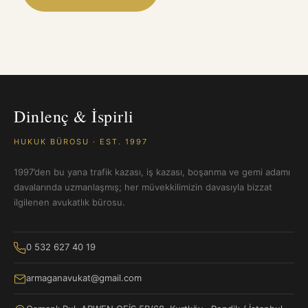
Dinlenç & İspirli
HUKUK BÜROSU · EST. 1997
1997’den bu yana trafik kazası, iş kazası, boşanma ve gemi adamı
davalarında uzmanlaşmış; her müvekkilimizin davasıyla bizzat
ilgilenen avukatlık bürosu.
0 532 627 40 19
armaganavukat@gmail.com