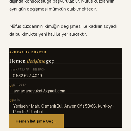
dışında konsolosluğa başvurulabilir. Nüfus cüzdanının
aynı gün değişmesi mümkün olabilmektedir.
Nüfus cüzdanının, kimliğin değişmesi ile kadının soyadı
da bu kimlikte yeni hali ile yer alacaktır.
AVUKATLIK BÜROSU
Hemen
iletişime
geç
01
WHATSAPP · TELEFON
0 532 627 40 19
02
E-POSTA
armaganavukat@gmail.com
03
OFIS
Yenişehir Mah. Osmanlı Bul. Arwen Ofis 5B/68, Kurtköy ·
Pendik / İstanbul
Hemen İletişime Geç
→