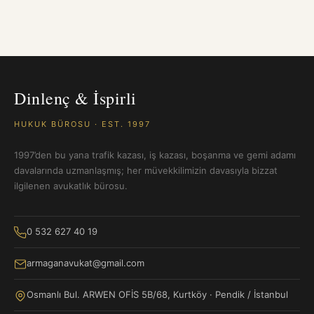
Dinlenç & İspirli
HUKUK BÜROSU · EST. 1997
1997’den bu yana trafik kazası, iş kazası, boşanma ve gemi adamı
davalarında uzmanlaşmış; her müvekkilimizin davasıyla bizzat
ilgilenen avukatlık bürosu.
0 532 627 40 19
armaganavukat@gmail.com
Osmanlı Bul. ARWEN OFİS 5B/68, Kurtköy · Pendik / İstanbul