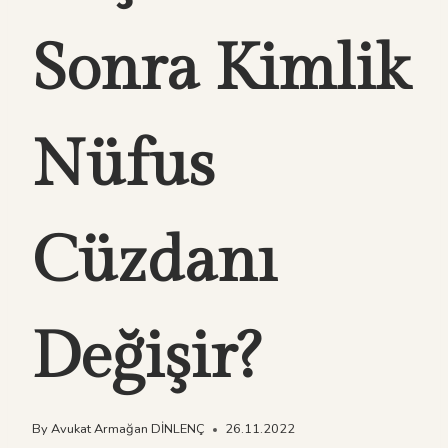
Sonra Kimlik
Nüfus
Cüzdanı
Değişir?
By
Avukat Armağan DİNLENÇ
26.11.2022