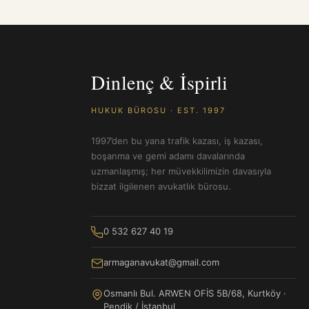
Dinlenç & İspirli
HUKUK BÜROSU · EST. 1997
1997’den bu yana trafik kazası, iş kazası,
boşanma ve gemi adamı davalarında
uzmanlaşmış; her müvekkilimizin davasıyla
bizzat ilgilenen avukatlık bürosu.
0 532 627 40 19
armaganavukat@gmail.com
Osmanlı Bul. ARWEN OFİS 5B/68, Kurtköy ·
Pendik / İstanbul