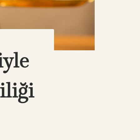
iyle
liği