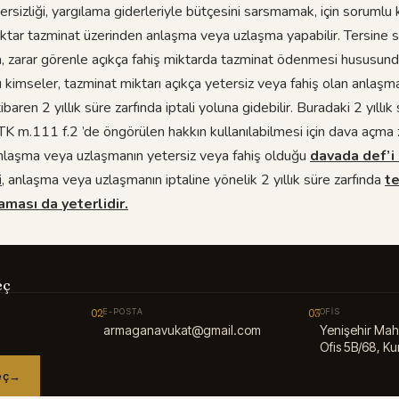
tersizliği, yargılama giderleriyle bütçesini sarsmamak, için sorumlu k
iktar tazminat üzerinden anlaşma veya uzlaşma yapabilir. Tersine so
a, zarar görenle açıkça fahiş miktarda tazminat ödenmesi hususun
u kimseler, tazminat miktarı açıkça yetersiz veya fahiş olan anlaş
itibaren 2 yıllık süre zarfında iptali yoluna gidebilir. Buradaki 2 yıllı
 KTK m.111 f.2 ’de öngörülen hakkın kullanılabilmesi için dava açma
laşma veya uzlaşmanın yetersiz veya fahiş olduğu
davada def’i 
i
, anlaşma veya uzlaşmanın iptaline yönelik 2 yıllık süre zarfında
te
aması da yeterlidir.
eç
02
E-POSTA
03
OFIS
armaganavukat@gmail.com
Yenişehir Mah
Ofis 5B/68, Kur
eç
→