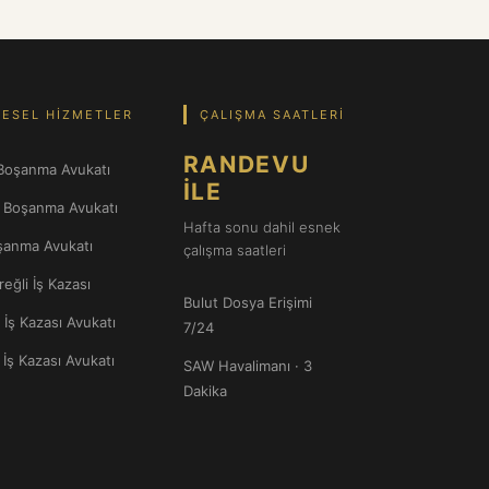
ESEL HIZMETLER
ÇALIŞMA SAATLERI
RANDEVU
Boşanma Avukatı
İLE
l Boşanma Avukatı
Hafta sonu dahil esnek
oşanma Avukatı
çalışma saatleri
eğli İş Kazası
Bulut Dosya Erişimi
İş Kazası Avukatı
7/24
İş Kazası Avukatı
SAW Havalimanı · 3
Dakika