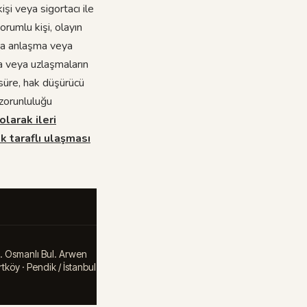
işi veya sigortacı ile
rumlu kişi, olayın
da anlaşma veya
ma veya uzlaşmaların
k süre, hak düşürücü
 zorunluluğu
olarak ileri
k taraflı ulaşması
. Osmanlı Bul. Arwen
tköy · Pendik / İstanbul