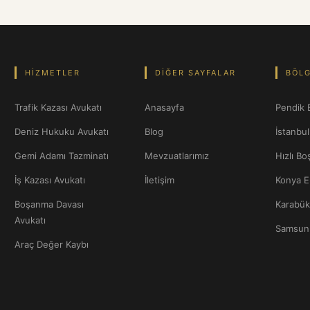
HIZMETLER
DIĞER SAYFALAR
BÖLG
Trafik Kazası Avukatı
Anasayfa
Pendik 
Deniz Hukuku Avukatı
Blog
İstanbu
Gemi Adamı Tazminatı
Mevzuatlarımız
Hızlı B
İş Kazası Avukatı
İletişim
Konya Er
Boşanma Davası
Karabük 
Avukatı
Samsun 
Araç Değer Kaybı