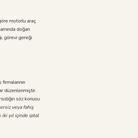
 göre motorlu araç
ğlamında doğan
i, görevi gereği
firmalarının
ar düzenlenmiştir.
rsizliğin söz konusu
ersiz veya fahiş
ki yıl içinde iptal