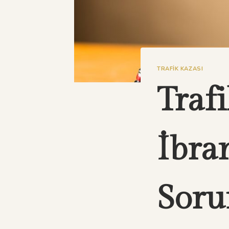
TRAFIK KAZASI
Traf
İbra
Sor