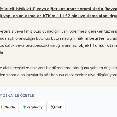
(sürücü, bisikletli) veya diğer kusursuz sorumlularla (hayv
i) yapılan anlaşmalar, KTK m.111 f.2’nin uygulama alanı dışı
 yetersiz veya fahiş olup olmadığını yani ödenmesi gereken tazmina
ında açık oransızlığın bulunup bulunmadığını
hâkim belirler.
Burada
a, saflık veya tecrübesizlik) varlığı aranmaz,
objektif unsur olara
ir.
de alabileceğinize dair yeni bir düzenleme olduğunu şahsen düşün
n sonra olan kazalarda söz konusu olabilecektir diye düşünüyoru
Y ZEKA ILE ÖZETLE
Claude
Perplexity
Grok