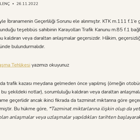
NLENÇ
26.11.2022
yle İbranamenin Geçerliliği Sorunu ele alınmıştır. KTK m.111 f.1’e
ulunduğu teşebbüs sahibinin Karayolları Trafik Kanunu m.85 f.1 ba
u kaldıran veya daraltan anlaşmalar geçersizdir. Hâkim, geçersizliğ
ünde bulundurmalıdır.
aşma Tehlikesi
yazımızı okuyunuz
da trafik kazası meydana gelmeden önce yapılmış (örneğin otobüs 
i bu şekildeki notlar), sorumluluğu kaldıran veya daraltan anlaşmal
me geçerlidir ancak ikinci fıkrada da tazminat miktarına göre geçe
miştir. Bu hükme göre,
“
Tazminat miktarlarına ilişkin olup da yet
olan anlaşmalar veya uzlaşmalar yapıldıkları tarihten başlayarak i