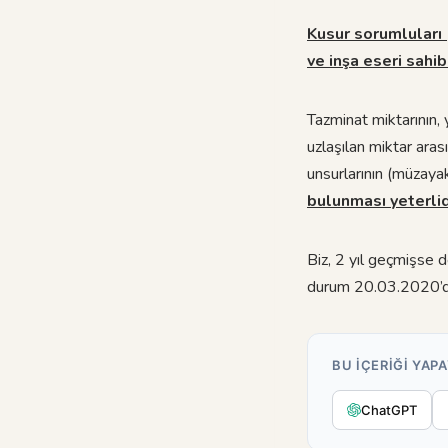
Kusur sorumluları 
ve inşa eseri sahib
Tazminat miktarının,
uzlaşılan miktar aras
unsurlarının (müzayak
bulunması yeterlid
Biz, 2 yıl geçmişse 
durum 20.03.2020’de
BU IÇERIĞI YAPA
ChatGPT