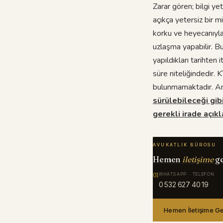
Zarar gören; bilgi ye
açıkça yetersiz bir m
korku ve heyecanıyl
uzlaşma yapabilir. B
yapıldıkları tarihten 
süre niteliğindedir.
bulunmamaktadır. An
sürülebileceği gib
gerekli irade açıkl
AVUKATLIK BÜROSU
Hemen
iletişime
g
01
WHATSAPP · TELEFON
0 532 627 40 19
Hemen İletişime G