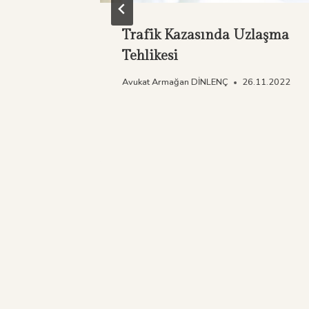
HLİYET
Trafik Kazasında Uzlaşma
Tehlikesi
1.10.2023
Avukat Armağan DİNLENÇ
26.11.2022