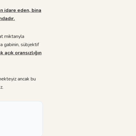
an idare eden, bina
ndadır.
t miktarıyla
 gabinin, sübjektif
k açık oransızlığın
mekteyiz ancak bu
z.