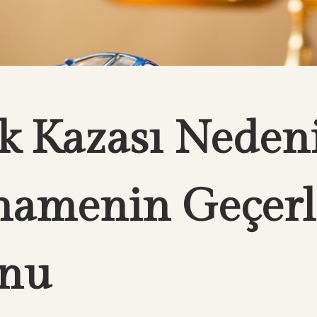
ik Kazası Neden
namenin Geçerli
unu