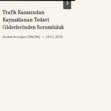
Trafik Kazasından
Alkollü 
Kaynaklanan Tedavi
Şekilde
Giderlerinden Sorumluluk
Ölümün
Senaryo
Avukat Armağan DİNLENÇ
24.01.2025
Avukat Arm