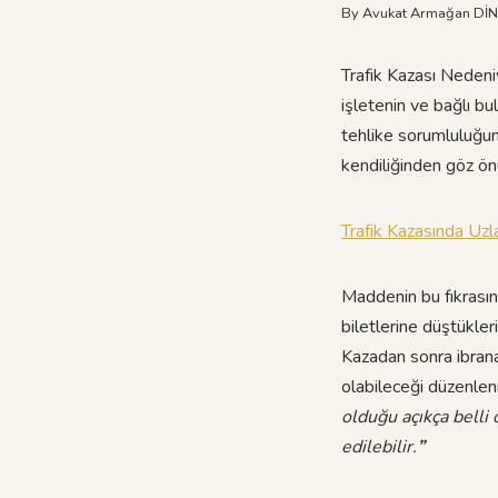
By
Avukat Armağan Dİ
Trafik Kazası Nedeni
işletenin ve bağlı b
tehlike sorumluluğun
kendiliğinden göz ön
Trafik Kazasında Uzl
Maddenin bu fıkrasın
biletlerine düştükler
Kazadan sonra ibrana
olabileceği düzenlen
olduğu açıkça belli 
edilebilir.
”