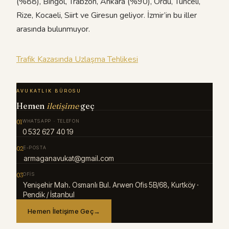
(%88), Bingöl, Trabzon, Ankara (%90), Ordu, Tunceli,
Rize, Kocaeli, Siirt ve Giresun geliyor. İzmir’in bu iller
arasında bulunmuyor.
Trafik Kazasında Uzlaşma Tehlikesi
AVUKATLIK BÜROSU
Hemen
iletişime
geç
01
WHATSAPP · TELEFON
0 532 627 40 19
02
E-POSTA
armaganavukat@gmail.com
03
OFIS
Yenişehir Mah. Osmanlı Bul. Arwen Ofis 5B/68, Kurtköy ·
Pendik / İstanbul
Hemen İletişime Geç
→