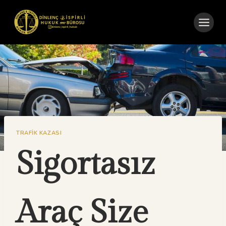
Skip
to
content
TRAFIK KAZASI
Sigortasız
Araç Size