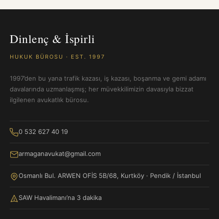
Dinlenç & İspirli
HUKUK BÜROSU · EST. 1997
1997’den bu yana trafik kazası, iş kazası, boşanma ve gemi adamı
davalarında uzmanlaşmış; her müvekkilimizin davasıyla bizzat
ilgilenen avukatlık bürosu.
0 532 627 40 19
armaganavukat@gmail.com
Osmanlı Bul. ARWEN OFİS 5B/68, Kurtköy · Pendik / İstanbul
SAW Havalimanı’na 3 dakika