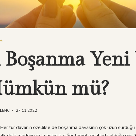
MI
ı Boşanma Yeni 
 Mümkün mü?
NLENÇ
27.11.2022
 Her tür davanın özellikle de boşanma davasının çok uzun sürdüğü bi
 ilk defa medeni usul yasamız, diğer temel yasalarda olduğu gibi