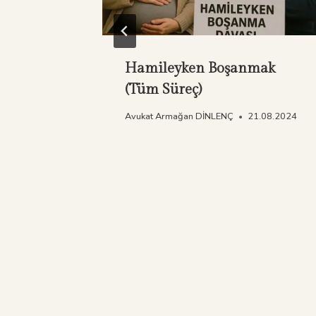
a
Hamileyken Boşanmak
(Tüm Süreç)
ptal
Avukat Armağan DİNLENÇ
21.08.2024
7.04.2024