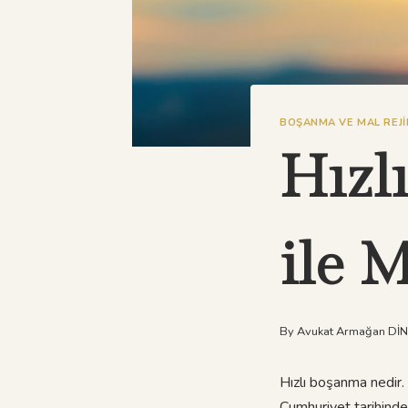
BOŞANMA VE MAL REJI
Hızl
ile
By
Avukat Armağan Dİ
Hızlı boşanma nedir.
Cumhuriyet tarihinde