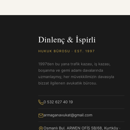
Dinlenç & İspirli
HUKUK BÜROSU · EST. 1997
1997’den bu yana trafik kazası, iş kazası,
boşanma ve gemi adamı davalarında
uzmanlaşmış; her müvekkilimizin davasıyla
bizzat ilgilenen avukatlık bürosu.
0 532 627 40 19
armaganavukat@gmail.com
Osmanlı Bul. ARWEN OFİS 5B/68, Kurtköy ·