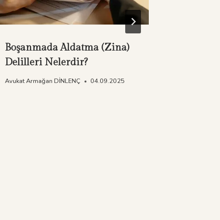
Boşanmada Aldatma (Zina)
Boşanm
Delilleri Nelerdir?
Şehirde
Avukat Armağan DİNLENÇ
04.09.2025
Avukat Arm