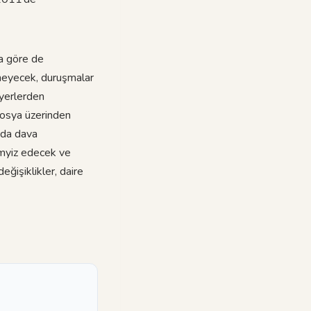
na göre de
lmeyecek, duruşmalar
 yerlerden
dosya üzerinden
 da dava
emyiz edecek ve
ğişiklikler, daire