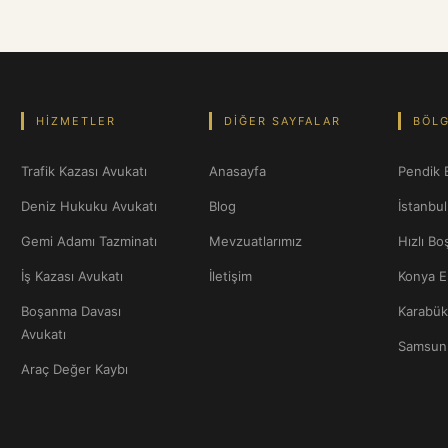
HIZMETLER
DIĞER SAYFALAR
BÖLG
Trafik Kazası Avukatı
Anasayfa
Pendik 
Deniz Hukuku Avukatı
Blog
İstanbu
Gemi Adamı Tazminatı
Mevzuatlarımız
Hızlı B
İş Kazası Avukatı
İletişim
Konya Er
Boşanma Davası
Karabük 
Avukatı
Samsun 
Araç Değer Kaybı