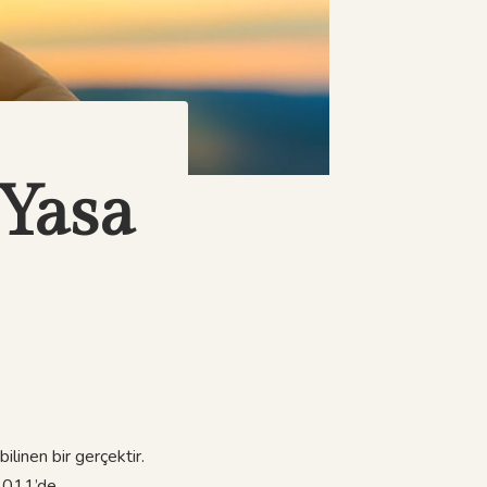
Yasa
linen bir gerçektir.
 2011’de