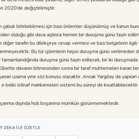
on 2020’de değiştirilmiştir.
n çabuk bitirilebilmesi için bazı önlemler düşünülmüş ve kanun bu
Eskiden olduğu gibi dava açılınca hemen bir duruşma günü tayin edi
 diğer tarafın bu dilekçeye cevap vermesi ve bazı belgelerin ilgili
telenmeyecektir. Bu tür işlemlerin hepsi duruşma günü verilmeden 
r tamamlandığında duruşma günü tayin edilecek, bir iki duruşmada
. Elbette davanın bitmesinden sonra bir taraf muhtemelen kararı t
şanan uzama yine söz konusu olacaktır. Ancak Yargıtay da yapılan de
sı e belki istinaf mahkemeleri sistemi bu süreyi de kısaltabilecektir.
oşanma dışında hızlı boşanma mümkün görünmemektedir.
Y ZEKA ILE ÖZETLE