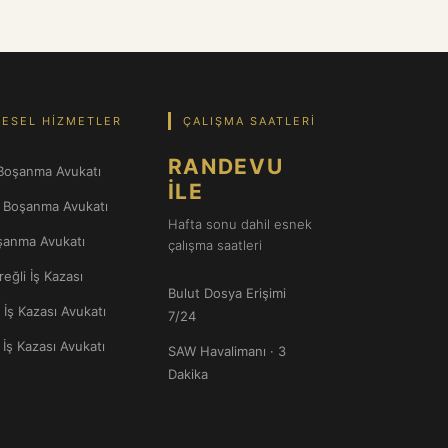
ESEL HIZMETLER
ÇALIŞMA SAATLERI
RANDEVU
Boşanma Avukatı
İLE
l Boşanma Avukatı
Hafta sonu dahil esnek
oşanma Avukatı
çalışma saatleri
eğli İş Kazası
Bulut Dosya Erişimi
İş Kazası Avukatı
7/24
İş Kazası Avukatı
SAW Havalimanı · 3
Dakika