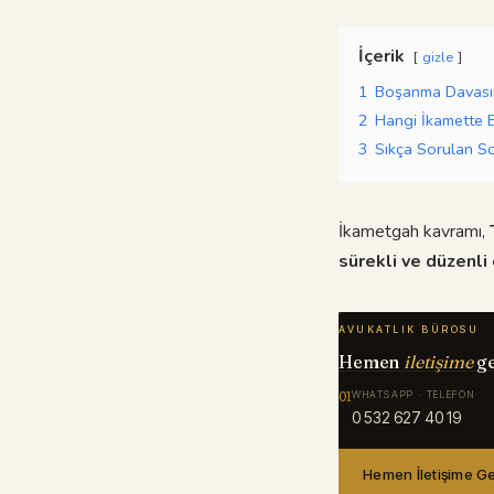
İçerik
gizle
1
Boşanma Davası
2
Hangi İkamette B
3
Sıkça Sorulan So
İkametgah kavramı,
sürekli ve düzenli
AVUKATLIK BÜROSU
Hemen
iletişime
g
01
WHATSAPP · TELEFON
0 532 627 40 19
Hemen İletişime G