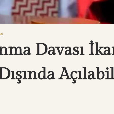
MI
nma Davası İk
Dışında Açılabil