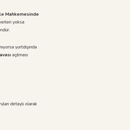
Aile Mahkemesinde
yerleri yoksa
ndür.
mıyorsa yurtdışında
davası
açılması
ları detaylı olarak