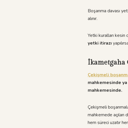
Boşanma davası yetki
alınır.
Yetki kuralları kesi
yetki itirazı
yapılırs
İkametgaha 
Çekişmeli boşanm
mahkemesinde ya da
mahkemesinde.
Çekişmeli boşanmala
mahkemede açılan da
hem süreci uzatır h