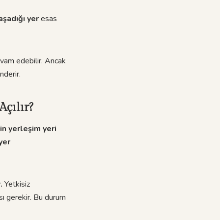
yaşadığı yer
esas
evam edebilir. Ancak
nderir.
Açılır?
in yerleşim yeri
yer
.
Yetkisiz
ı gerekir. Bu durum