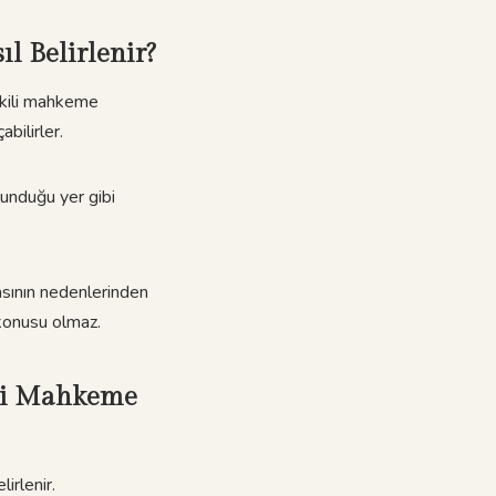
l Belirlenir?
tkili mahkeme
bilirler.
lunduğu yer gibi
sının nedenlerinden
 konusu olmaz.
ili Mahkeme
lirlenir.