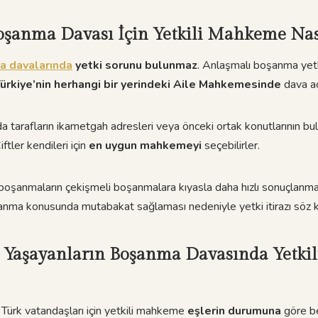
şanma Davası İçin Yetkili Mahkeme Nası
a davalarında
yetki sorunu bulunmaz
. Anlaşmalı boşanma ye
ürkiye’nin herhangi bir yerindeki Aile Mahkemesinde
dava aça
tarafların ikametgah adresleri veya önceki ortak konutlarının bu
iftler kendileri için
en uygun mahkemeyi
seçebilirler.
boşanmaların çekişmeli boşanmalara kıyasla daha hızlı sonuçlanma
boşanma konusunda mutabakat sağlaması nedeniyle yetki itirazı söz
a Yaşayanların Boşanma Davasında Yetk
 Türk vatandaşları için yetkili mahkeme
eşlerin durumuna
göre be