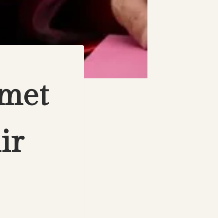
amet
ir