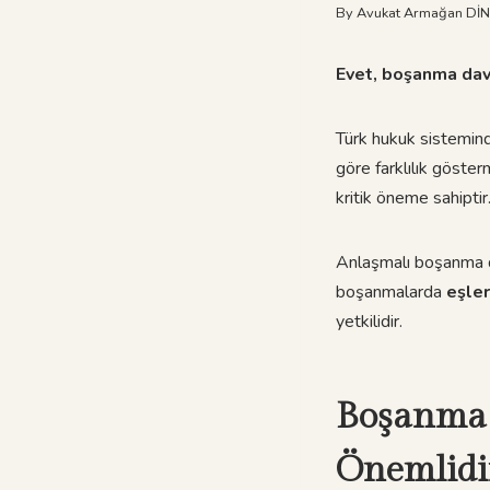
By
Avukat Armağan Dİ
Evet, boşanma dava
Türk hukuk sistemind
göre farklılık göste
kritik öneme sahiptir
Anlaşmalı boşanma 
boşanmalarda
eşler
yetkilidir.
Boşanma 
Önemlidi