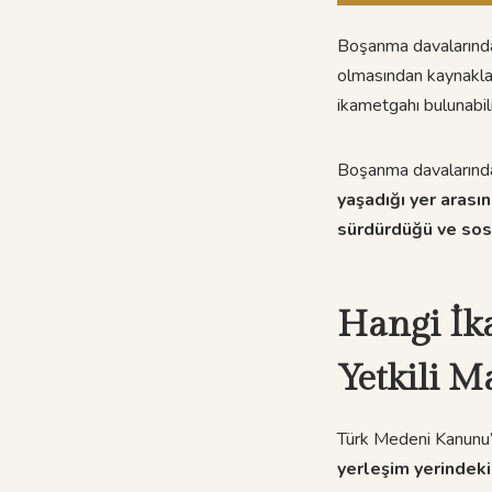
Boşanma davalarınd
olmasından kaynaklan
ikametgahı bulunabili
Boşanma davalarında
yaşadığı yer arası
sürdürdüğü ve sosy
Hangi İk
Yetkili M
Türk Medeni Kanunu’
yerleşim yerindek