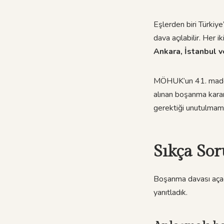
Eşlerden biri Türkiy
dava açılabilir. Her 
Ankara, İstanbul 
MÖHUK’un 41. maddesi
alınan boşanma kararl
gerektiği unutulmama
Sıkça Sor
Boşanma davası açaca
yanıtladık.