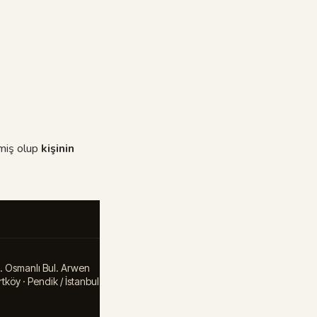
miş olup
kişinin
. Osmanlı Bul. Arwen
tköy · Pendik / İstanbul