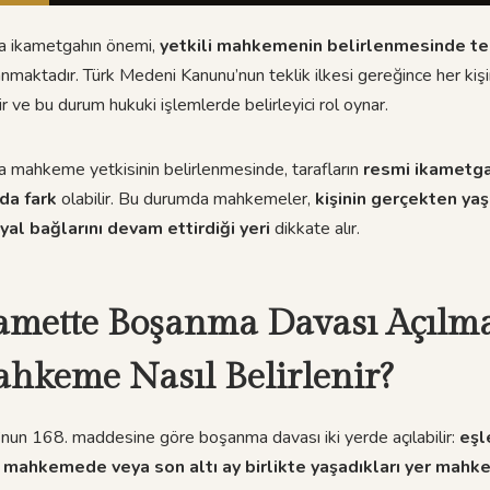
a ikametgahın önemi,
yetkili mahkemenin belirlenmesinde te
maktadır. Türk Medeni Kanunu’nun teklik ilkesi gereğince her kişin
r ve bu durum hukuki işlemlerde belirleyici rol oynar.
 mahkeme yetkisinin belirlenmesinde, tarafların
resmi ikametgah 
nda fark
olabilir. Bu durumda mahkemeler,
kişinin gerçekten yaş
al bağlarını devam ettirdiği yeri
dikkate alır.
amette Boşanma Davası Açılma
ahkeme Nasıl Belirlenir?
nun 168. maddesine göre boşanma davası iki yerde açılabilir:
eşl
i mahkemede veya son altı ay birlikte yaşadıkları yer mah