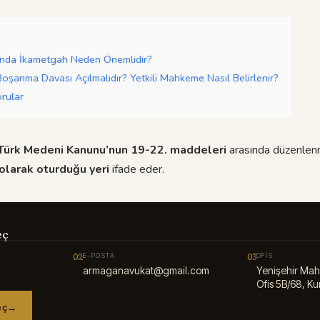
nda İkametgah Neden Önemlidir?
oşanma Davası Açılmalıdır? Yetkili Mahkeme Nasıl Belirlenir?
rular
Türk Medeni Kanunu’nun 19-22. maddeleri
arasında düzenlen
 olarak oturduğu yeri
ifade eder.
eç
02
E-POSTA
03
OFIS
armaganavukat@gmail.com
Yenişehir Mah
Ofis 5B/68, Kur
eç
→