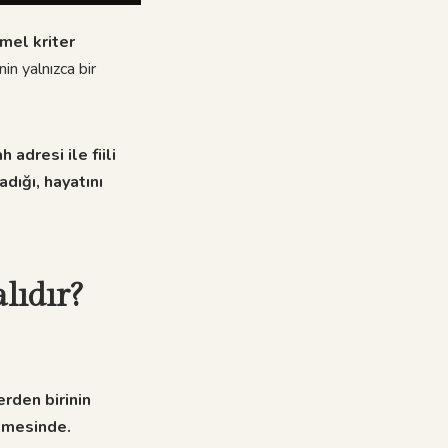
mel kriter
in yalnızca bir
adresi ile fiili
adığı, hayatını
lıdır?
erden birinin
kemesinde.