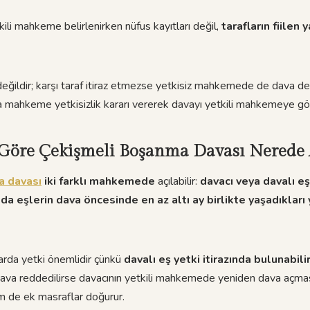
li mahkeme belirlenirken nüfus kayıtları değil,
tarafların fiilen 
n değildir; karşı taraf itiraz etmezse yetkisiz mahkemede de dava d
a mahkeme yetkisizlik kararı vererek davayı yetkili mahkemeye gö
Göre Çekişmeli Boşanma Davası Nerede 
a davası
iki farklı mahkemede
açılabilir:
davacı veya davalı eş
 eşlerin dava öncesinde en az altı ay birlikte yaşadıkları 
rda yetki önemlidir çünkü
davalı eş yetki itirazında bulunabilir
va reddedilirse davacının yetkili mahkemede yeniden dava açmas
em de ek masraflar doğurur.