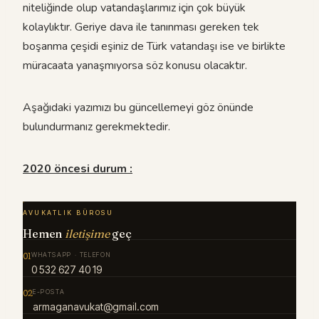
niteliğinde olup vatandaşlarımız için çok büyük
kolaylıktır. Geriye dava ile tanınması gereken tek
boşanma çeşidi eşiniz de Türk vatandaşı ise ve birlikte
müracaata yanaşmıyorsa söz konusu olacaktır.
Aşağıdaki yazımızı bu güncellemeyi göz önünde
bulundurmanız gerekmektedir.
2020 öncesi durum :
AVUKATLIK BÜROSU
Hemen
iletişime
geç
01
WHATSAPP · TELEFON
0 532 627 40 19
02
E-POSTA
armaganavukat@gmail.com