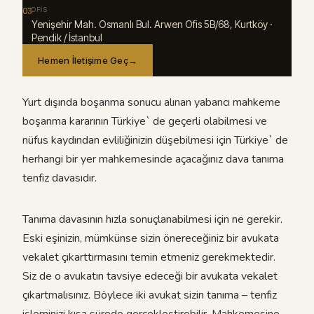
03
OFIS
Yenişehir Mah. Osmanlı Bul. Arwen Ofis 5B/68, Kurtköy ·
Pendik / İstanbul
Hemen İletişime Geç
→
Yurt dışında boşanma sonucu alınan yabancı mahkeme
boşanma kararının Türkiye` de geçerli olabilmesi ve
nüfus kaydından evliliğinizin düşebilmesi için Türkiye` de
herhangi bir yer mahkemesinde açacağınız dava tanıma
tenfiz davasıdır.
Tanıma davasının hızla sonuçlanabilmesi için ne gerekir.
Eski eşinizin, mümkünse sizin önereceğiniz bir avukata
vekalet çıkarttırmasını temin etmeniz gerekmektedir.
Siz de o avukatın tavsiye edeceği bir avukata vekalet
çıkartmalısınız. Böylece iki avukat sizin tanıma – tenfiz