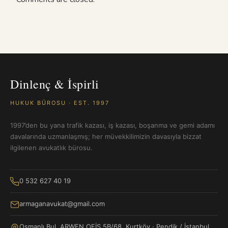
Dinlenç & İspirli
HUKUK BÜROSU · EST. 1997
1997’den bu yana trafik kazası, iş kazası, boşanma ve gemi adamı
davalarında uzmanlaşmış; her müvekkilimizin davasıyla bizzat
ilgilenen avukatlık bürosu.
0 532 627 40 19
armaganavukat@gmail.com
Osmanlı Bul. ARWEN OFİS 5B/68, Kurtköy · Pendik / İstanbul