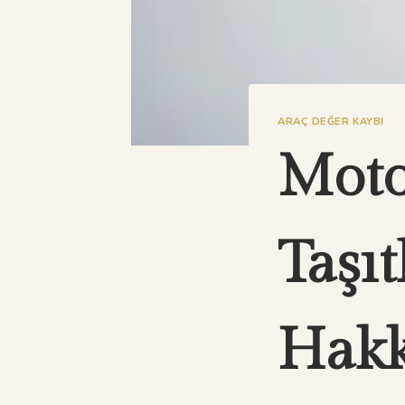
ARAÇ DEĞER KAYBI
Moto
Taşıt
Hakk