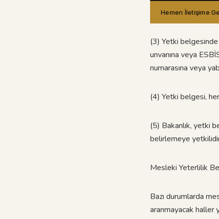
Hemen İletişime G
(3) Yetki belgesinde
unvanına veya ESBİS’e
numarasına veya yaba
(4) Yetki belgesi, he
(5) Bakanlık, yetki b
belirlemeye yetkilidir
Mesleki Yeterlilik 
Bazı durumlarda mesle
aranmayacak haller y