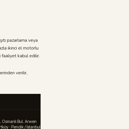
aşıtı pazarlama veya
zla ikinci el motorlu
 faaliyet kabul edilir.
rinden verilir,
. Osmanlı Bul. Arwen
tköy · Pendik / İstanbul