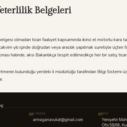
eterlilik Belgeleri
elgesi olmadan ticari faaliyet kapsamında ikinci el motorlu kara t
 takvim yılı içinde doğrudan veya aracılık yapılmak suretiyle üçten fa
ılması halinde, aksi Bakanlıkça tespit edilmedikçe her bir satış ticari
letmenin bulunduğu yerdeki il müdürlüğü tarafından Bilgi Sistemi üze
r.
eç
02
E-POSTA
03
OFIS
armaganavukat@gmail.com
Yenişehir Mah
Ofis 5B/68, Kur