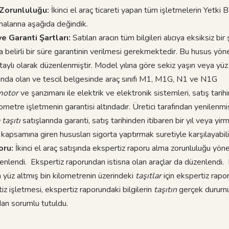
 Zorunluluğu:
İkinci el araç ticareti yapan tüm işletmelerin Yetki 
snalarına aşağıda değindik.
ve Garanti Şartları:
Satılan aracın tüm bilgileri alıcıya eksiksiz bir
rda belirli bir süre garantinin verilmesi gerekmektedir. Bu husus yö
ylı olarak düzenlenmiştir. Model yılına göre sekiz yaşın veya yüz 
tında olan ve tescil belgesinde araç sınıfı M1, M1G, N1 ve N1G
motor
ve şanzımanı ile elektrik ve elektronik sistemleri, satış tarih
ometre işletmenin garantisi altındadır. Üretici tarafından yenilenmiş
taşıtı
satışlarında garanti, satış tarihinden itibaren bir yıl veya yirm
 kapsamına giren hususları sigorta yaptırmak suretiyle karşılayabili
oru:
İkinci el araç satışında ekspertiz raporu alma zorunluluğu yön
enlendi. Ekspertiz raporundan istisna olan araçlar da düzenlendi.
 yüz altmış bin kilometrenin üzerindeki
taşıtlar
için ekspertiz rapo
tiz işletmesi, ekspertiz raporundaki bilgilerin
taşıtın
gerçek durum
an sorumlu tutuldu.