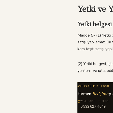
Yetki ve Y
Yetki belgesi
Madde 5- (1) Yetki b
satışı yapılamaz. Bir
kara taşıtı satışı yap
(2) Yetki belgesi, iş
yenilenir ve iptal edili
AVUKATLIK BÜROSU
Hemen
iletişime
g
01
WHATSAPP · TELEFON
0 532 627 40 19