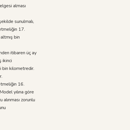
Belgesi alması
 şekilde sunulmalı,
netmeliğin 17.
altmış bin
inden itibaren üç ay
 ikinci
i bin kilometredir.
r.
etmeliğin 16.
 Model yılına göre
ru alınması zorunlu
unu