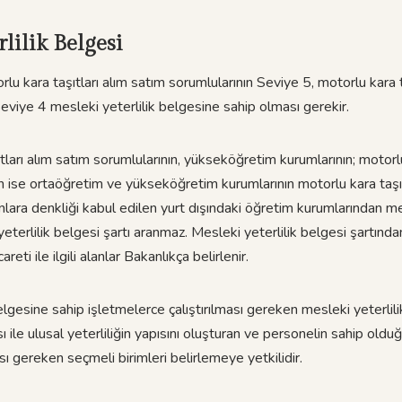
lilik Belgesi
 kara taşıtları alım satım sorumlularının Seviye 5, motorlu kara t
eviye 4 mesleki yeterlilik belgesine sahip olması gerekir.
tları alım satım sorumlularının, yükseköğretim kurumlarının; motorlu
 ise ortaöğretim ve yükseköğretim kurumlarının motorlu kara taşıtı ti
nlara denkliği kabul edilen yurt dışındaki öğretim kurumlarından m
terlilik belgesi şartı aranmaz. Mesleki yeterlilik belgesi şartınd
areti ile ilgili alanlar Bakanlıkça belirlenir.
elgesine sahip işletmelerce çalıştırılması gereken mesleki yeterlil
ı ile ulusal yeterliliğin yapısını oluşturan ve personelin sahip olduğ
ı gereken seçmeli birimleri belirlemeye yetkilidir.