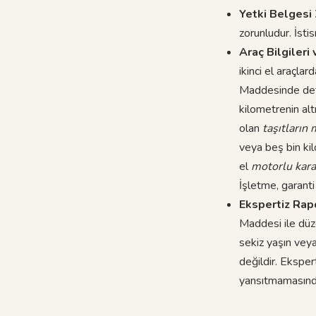
Yetki Belgesi
zorunludur. İsti
Araç Bilgileri 
ikinci el araçla
Maddesinde deta
kilometrenin al
olan
taşıtların
veya beş bin kil
el
motorlu
kara
İşletme, garanti
Ekspertiz Rap
Maddesi ile düz
sekiz yaşın veya
değildir. Eksper
yansıtmamasınd