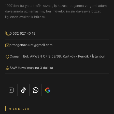
1997’den bu yana trafik kazası, iş kazası, boşanma ve gemi adamı
davalarında uzmanlaşmış; her müvekkilimizin davasıyla bizzat
ilgilenen avukatlık bürosu.
0 532 627 40 19
armaganavukat@gmail.com
Osmanlı Bul. ARWEN OFİS 5B/68, Kurtköy · Pendik / İstanbul
SAW Havalimanı’na 3 dakika
HIZMETLER