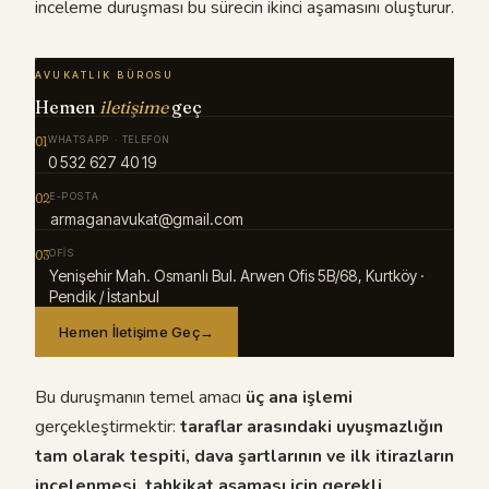
inceleme duruşması bu sürecin ikinci aşamasını oluşturur.
AVUKATLIK BÜROSU
Hemen
iletişime
geç
01
WHATSAPP · TELEFON
0 532 627 40 19
02
E-POSTA
armaganavukat@gmail.com
03
OFIS
Yenişehir Mah. Osmanlı Bul. Arwen Ofis 5B/68, Kurtköy ·
Pendik / İstanbul
Hemen İletişime Geç
→
Bu duruşmanın temel amacı
üç ana işlemi
gerçekleştirmektir:
taraflar arasındaki uyuşmazlığın
tam olarak tespiti, dava şartlarının ve ilk itirazların
incelenmesi, tahkikat aşaması için gerekli