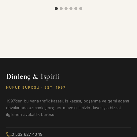
Dinlenç & İspirli
HUKUK BÜROSU · EST. 1997
1997’den bu yana trafik kazası, iş kazası, boşanma ve gemi adamı
davalarında uzmanlaşmış; her müvekkilimizin davasıyla bizzat
ilgilenen avukatlık bürosu.
0 532 627 40 19