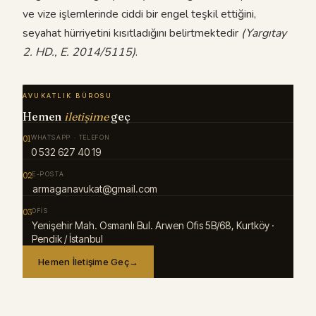
ve vize işlemlerinde ciddi bir engel teşkil ettiğini,
seyahat hürriyetini kısıtladığını belirtmektedir
(Yargıtay
2. HD., E. 2014/5115)
.
AVUKATLIK BÜROSU
Hemen
iletişime
geç
01
WHATSAPP · TELEFON
0 532 627 40 19
02
E-POSTA
armaganavukat@gmail.com
03
OFIS
Yenişehir Mah. Osmanlı Bul. Arwen Ofis 5B/68, Kurtköy ·
Pendik / İstanbul
Hemen İletişime Geç
→